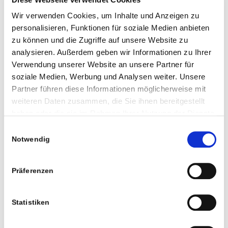
Führung der monatlichen Lohnkonten pro Arbeitnehmer
Wir verwenden Cookies, um Inhalte und Anzeigen zu
Überwachung der korrekten Krankenkassensätze
personalisieren, Funktionen für soziale Medien anbieten
Elektronische Übermittlung der Lohnsteuer-Anmeldung und
zu können und die Zugriffe auf unsere Website zu
Krankenkassen-Beitragsnachweise
analysieren. Außerdem geben wir Informationen zu Ihrer
Versand des monatlichen Auswertungspaketes (auf Wunsch
Verwendung unserer Website an unsere Partner für
auch auf elektronischem Weg)
soziale Medien, Werbung und Analysen weiter. Unsere
Erstellen von Jahreslohnkonten und –lohnjournalen
Partner führen diese Informationen möglicherweise mit
weiteren Daten zusammen, die Sie ihnen bereitgestellt
Elektronische Übermittlung der Lohnsteuerbescheinigung an die
haben oder die sie im Rahmen Ihrer Nutzung der Dienste
Finanzämter
gesammelt haben. Entscheiden Sie selbst, welche
Einwilligungsauswahl
Erstellung erforderlicher Bescheinigungen, Anträgen und
Cookies Sie für eine bessere Nutzung dieser Webseite
Notwendig
Meldungen wie z.B. Berufsgenossenschaftsmeldungen,
zulassen wollen.
Jahresentgeltmeldungen
Erteilung von Auskünften im Bereich des Lohnsteuer- und
Präferenzen
Sozialversicherungsrechtes
Statistiken
Arbeitsrechtliche Fragen dürfen Steuerberater aufgrund des
Rechtsberatungsgesetzes nicht beantworten. Auch die Erstellung
von Arbeitsverträgen o.ä. ist hiervon betroffen.