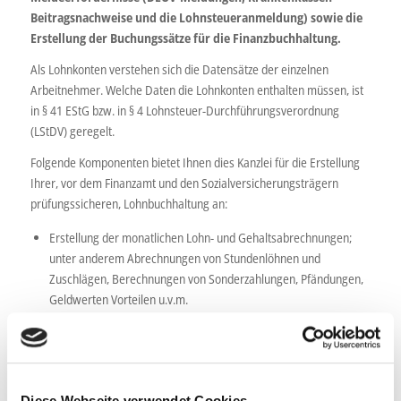
Beitragsnachweise und die Lohnsteueranmeldung) sowie die
Erstellung der Buchungssätze für die Finanzbuchhaltung.
Als Lohnkonten verstehen sich die Datensätze der einzelnen
Arbeitnehmer. Welche Daten die Lohnkonten enthalten müssen, ist
in § 41 EStG bzw. in § 4 Lohnsteuer-Durchführungsverordnung
(LStDV) geregelt.
Folgende Komponenten bietet Ihnen dies Kanzlei für die Erstellung
Ihrer, vor dem Finanzamt und den Sozialversicherungsträgern
prüfungssicheren, Lohnbuchhaltung an:
Erstellung der monatlichen Lohn- und Gehaltsabrechnungen;
unter anderem Abrechnungen von Stundenlöhnen und
Zuschlägen, Berechnungen von Sonderzahlungen, Pfändungen,
Geldwerten Vorteilen u.v.m.
Durchführung von Lohnvorwegberechnungen
Änderungen von Personalstammdaten, An- und Abmeldungen
bei den Krankenkassen, Erfassung von Neueintritten und
Abwicklung von Austritten
Diese Webseite verwendet Cookies