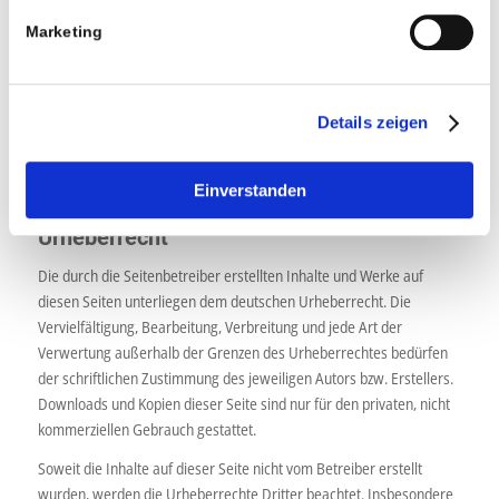
Zeitpunkt der Verlinkung auf mögliche Rechtsverstöße überprüft.
Marketing
Rechtswidrige Inhalte waren zum Zeitpunkt der Verlinkung nicht
erkennbar.
Eine permanente inhaltliche Kontrolle der verlinkten Seiten ist
Details zeigen
jedoch ohne konkrete Anhaltspunkte einer Rechtsverletzung nicht
zumutbar. Bei Bekanntwerden von Rechtsverletzungen werden wir
derartige Links umgehend entfernen.
Einverstanden
Urheberrecht
Die durch die Seitenbetreiber erstellten Inhalte und Werke auf
diesen Seiten unterliegen dem deutschen Urheberrecht. Die
Vervielfältigung, Bearbeitung, Verbreitung und jede Art der
Verwertung außerhalb der Grenzen des Urheberrechtes bedürfen
der schriftlichen Zustimmung des jeweiligen Autors bzw. Erstellers.
Downloads und Kopien dieser Seite sind nur für den privaten, nicht
kommerziellen Gebrauch gestattet.
Soweit die Inhalte auf dieser Seite nicht vom Betreiber erstellt
wurden, werden die Urheberrechte Dritter beachtet. Insbesondere